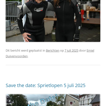
Dit bericht werd geplaatst in
Berichten
op
7 juli 2025
door
Emiel
Duivenvoorden
.
Save the date: Sprietlopen 5 juli 2025